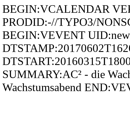
BEGIN:VCALENDAR VER
PRODID:-//TYPO3/NONSG
BEGIN:VEVENT UID:news
DTSTAMP:20170602T162
DTSTART:20160315T1800
SUMMARY:AC² - die Wachst
Wachstumsabend END: