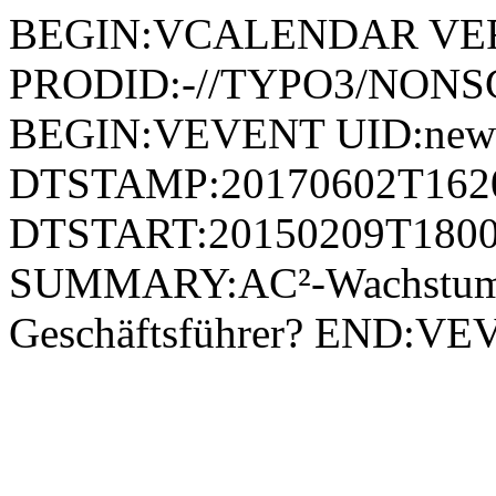
BEGIN:VCALENDAR VER
PRODID:-//TYPO3/NONSG
BEGIN:VEVENT UID:news
DTSTAMP:20170602T162
DTSTART:20150209T1800
SUMMARY:AC²-Wachstumsa
Geschäftsführer? END