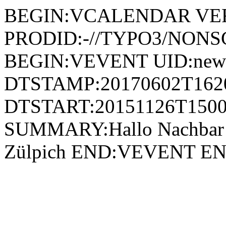
BEGIN:VCALENDAR VER
PRODID:-//TYPO3/NONSG
BEGIN:VEVENT UID:news
DTSTAMP:20170602T162
DTSTART:20151126T1500
SUMMARY:Hallo Nachbar! b
Zülpich END:VEVENT 