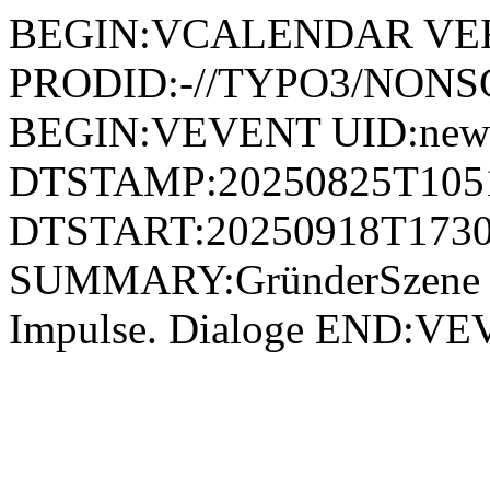
BEGIN:VCALENDAR VER
PRODID:-//TYPO3/NONSG
BEGIN:VEVENT UID:news
DTSTAMP:20250825T105
DTSTART:20250918T1730
SUMMARY:GründerSzene im 
Impulse. Dialoge END