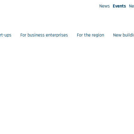
News
Events
Ne
rt-ups
For business enterprises
For the region
New buildi