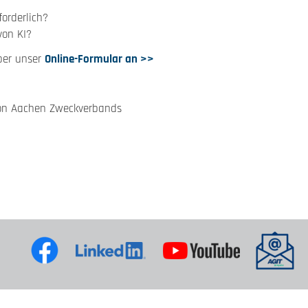
orderlich?
von KI?
ber unser
Online-Formular an >>
Region Aachen Zweckverbands