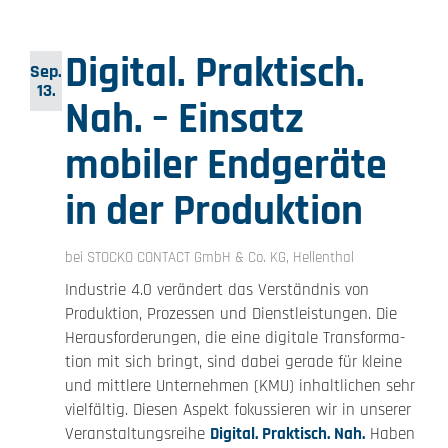
Digital. Praktisch.
Sep.
13.
Nah. – Einsatz
mobiler Endgeräte
in der Produk­tion
bei STOCKO CONTACT GmbH & Co. KG, Hellen­thal
Industrie 4.0 verändert das Verständnis von
Produk­tion, Prozessen und Dienst­leis­tungen. Die
Heraus­for­de­rungen, die eine digitale Trans­for­ma­
tion mit sich bringt, sind dabei gerade für kleine
und mittlere Unter­nehmen (KMU) inhalt­li­chen sehr
viel­fältig. Diesen Aspekt fokus­sieren wir in unserer
Veran­stal­tungs­reihe
Digital. Praktisch. Nah.
Haben