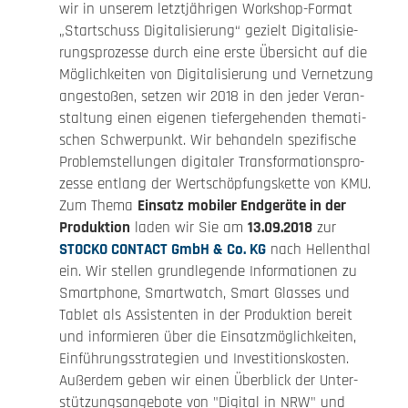
wir in unserem letzt­jäh­rigen Workshop-Format
„Start­schuss Digi­ta­li­sie­rung“ gezielt Digi­ta­li­sie­
rungs­pro­zesse durch eine erste Übersicht auf die
Möglich­keiten von Digi­ta­li­sie­rung und Vernet­zung
ange­stoßen, setzen wir 2018 in den jeder Veran­
stal­tung einen eigenen tiefer­ge­henden thema­ti­
schen Schwer­punkt. Wir behandeln spezi­fi­sche
Problem­stel­lungen digitaler Trans­for­ma­ti­ons­pro­
zesse entlang der Wert­schöp­fungs­kette von KMU.
Zum Thema
Einsatz mobiler Endgeräte in der
Produk­tion
laden wir Sie am
13.09.2018
zur
STOCKO CONTACT GmbH & Co. KG
nach Hellen­thal
ein. Wir stellen grund­le­gende Infor­ma­tionen zu
Smart­phone, Smart­watch, Smart Glasses und
Tablet als Assis­tenten in der Produk­tion bereit
und infor­mieren über die Einsatz­mög­lich­keiten,
Einfüh­rungs­stra­te­gien und Inves­ti­ti­ons­kosten.
Außerdem geben wir einen Überblick der Unter­
stüt­zungs­an­ge­bote von "Digital in NRW" und