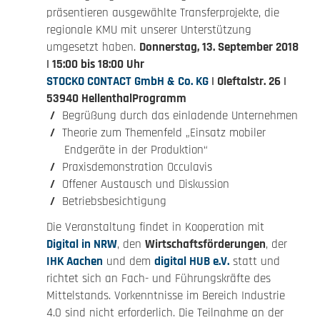
präsen­tieren ausge­wählte Trans­fer­pro­jekte, die
regionale KMU mit unserer Unter­stüt­zung
umgesetzt haben.
Donnerstag, 13. September 2018
| 15:00 bis 18:00 Uhr
STOCKO CONTACT GmbH & Co. KG
| Oleft­alstr. 26 |
53940 Hellen­thal
Programm
Begrüßung durch das einladende Unternehmen
Theorie zum Themenfeld „Einsatz mobiler
Endgeräte in der Produktion“
Praxisdemonstration Occulavis
Offener Austausch und Diskussion
Betriebsbesichtigung
Die Veran­stal­tung findet in Koope­ra­tion mit
Digital in NRW
, den
Wirt­schafts­för­de­rungen
, der
IHK Aachen
und dem
digital HUB e.V.
statt und
richtet sich an Fach- und Führungs­kräfte des
Mittel­stands. Vorkennt­nisse im Bereich Industrie
4.0 sind nicht erfor­der­lich. Die Teilnahme an der