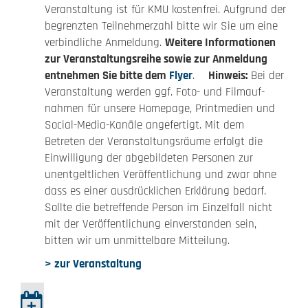
Veran­stal­tung ist für KMU kosten­frei. Aufgrund der
begrenzten Teil­neh­mer­zahl bitte wir Sie um eine
verbind­liche Anmeldung.
Weitere Informationen
zur Veranstaltungsreihe sowie zur Anmeldung
entnehmen Sie bitte dem
Flyer
.
Hinweis:
Bei der
Veran­stal­tung werden ggf. Foto- und Film­auf­
nahmen für unsere Homepage, Print­me­dien und
Social-Media-Kanäle ange­fer­tigt. Mit dem
Betreten der Veran­stal­tungs­räume erfolgt die
Einwil­li­gung der abge­bil­deten Personen zur
unent­gelt­li­chen Veröf­fent­li­chung und zwar ohne
dass es einer ausdrück­li­chen Erklärung bedarf.
Sollte die betref­fende Person im Einzel­fall nicht
mit der Veröf­fent­li­chung einver­standen sein,
bitten wir um unmit­tel­bare Mittei­lung.
> zur Veranstaltung