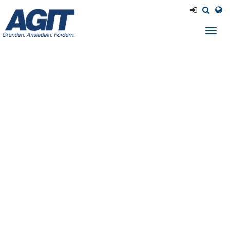
Navig
einb