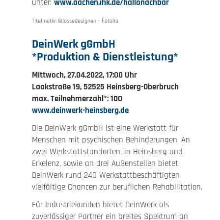
unter:
www.aachen.ihk.de/hallonachbar
Titelmotiv: ©lassedesignen – Fotolia
DeinWerk gGmbH
*Produktion & Dienstleistung*
Mittwoch, 27.04.2022, 17:00 Uhr
Laakstraße 19, 52525 Heinsberg-Oberbruch
max. Teilnehmerzahl*: 100
www.deinwerk-heinsberg.de
Die DeinWerk gGmbH ist eine Werkstatt für
Menschen mit psychischen Behinderungen. An
zwei Werkstattstandorten, in Heinsberg und
Erkelenz, sowie an drei Außenstellen bietet
DeinWerk rund 240 Werkstattbeschäftigten
vielfältige Chancen zur beruflichen Rehabilitation.
Für Industriekunden bietet DeinWerk als
zuverlässiger Partner ein breites Spektrum an