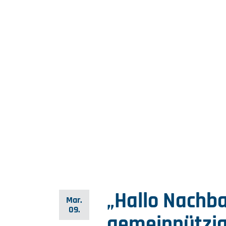
„Hallo Nachba
Mar.
09.
gemeinnützig