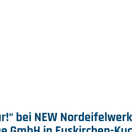
r!“ bei NEW Nordeifelwer
e GmbH in Euskirchen-Ku