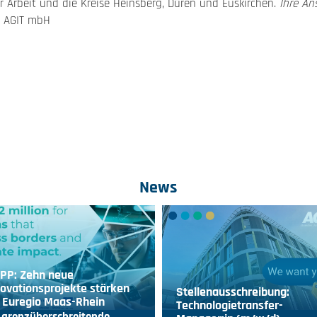
 Arbeit und die Kreise Heinsberg, Düren und Euskirchen.
Ihre An
, AGIT mbH
News
IPP: Zehn neue
ovationsprojekte stärken
Stellenausschreibung:
 Euregio Maas-Rhein
Technologietransfer-