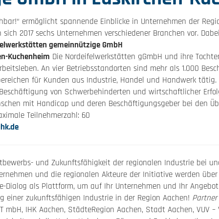
bar!“ ermöglicht spannende Einblicke in Unternehmen der Regi
 sich 2017 sechs Unternehmen verschiedener Branchen vor. Dabei 
elwerkstätten gemeinnützige GmbH
chen-Kuchenheim
Die Nordeifelwerkstätten gGmbH und ihre Tocht
eitsleben. An vier Betriebsstandorten sind mehr als 1.000 Besc
bereichen für Kunden aus Industrie, Handel und Handwerk täti
e Beschäftigung von Schwerbehinderten und wirtschaftlicher Erfol
schen mit Handicap und deren Beschäftigungsgeber bei den Übe
ximale Teilnehmerzahl: 60
ihk.de
ettbewerbs- und Zukunftsfähigkeit der regionalen Industrie bei 
ternehmen und die regionalen Akteure der Initiative werden über
ie-Dialog als Plattform, um auf Ihr Unternehmen und Ihr Angeb
g einer zukunftsfähigen Industrie in der Region Aachen!
Partner
T mbH, IHK Aachen, StädteRegion Aachen, Stadt Aachen, VUV –