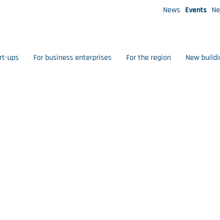
News
Events
Ne
rt-ups
For business enterprises
For the region
New buildi