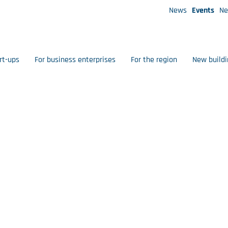
News
Events
Ne
rt-ups
For business enterprises
For the region
New buildi