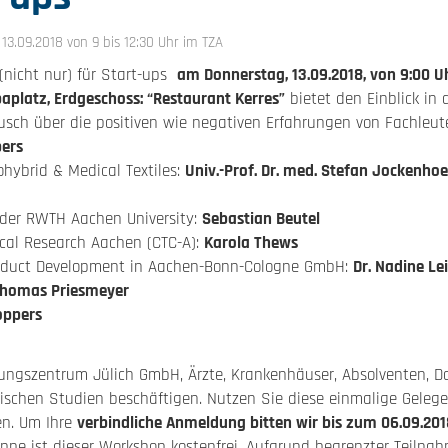
3.09.2018 von 9 bis 12:30 Uhr im TZA
(nicht nur) für Start-ups
am Donnerstag, 13.09.2018, von 9:00 Uh
platz, Erdgeschoss: “Restaurant Kerres”
bietet den Einblick in 
ch über die positiven wie negativen Erfahrungen von Fachleute
pers
hybrid & Medical Textiles:
Univ.-Prof. Dr. med. Stefan Jockenhoe
 der RWTH Aachen University:
Sebastian Beutel
nical Research Aachen (CTC-A):
Karola Thews
oduct Development in Aachen-Bonn-Cologne GmbH:
Dr. Nadine Le
Thomas Priesmeyer
oppers
ungszentrum Jülich GmbH, Ärzte, Krankenhäuser, Absolventen, D
linischen Studien beschäftigen. Nutzen Sie diese einmalige Geleg
en. Um Ihre
verbindliche Anmeldung bitten wir bis zum 06.09.20
ppe ist dieser Workshop kostenfrei. Aufgrund begrenzter Teiln