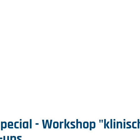
Special - Workshop "klinisc
t-ups