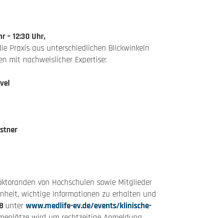
r – 12:30 Uhr,
die Praxis aus unterschiedlichen Blickwinkeln
n mit nachweislicher Expertise:
vel
istner
oktoranden von Hochschulen sowie Mitglieder
enheit, wichtige Informationen zu erhalten und
18
unter
www.medlife-ev.de/events/klinische-
ahmeplätze wird um rechtzeitige Anmeldung