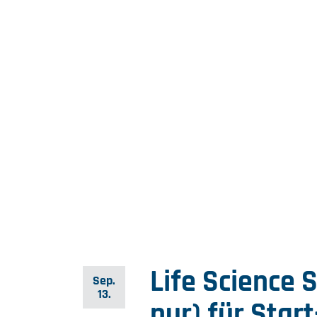
Life Science 
Sep.
13.
nur) für Star