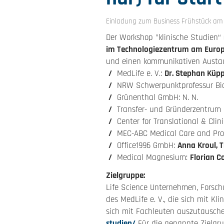
Einladung zum Business Frühstück am 1
Der Workshop "klinische Studien“ 
im Technologiezentrum am Europa
und einen kommunikativen Austaus
MedLife e. V.:
Dr. Stephan Küp
NRW Schwerpunktprofessur Bio
Grünenthal GmbH: N. N.
Transfer- und Gründerzentrum
Center for Translational & Cli
MEC-ABC Medical Care and Pr
Office1996 GmbH:
Anna Kroul, 
Medical Magnesium:
Florian C
Zielgruppe:
Life Science Unternehmen, Forsch
des MedLife e. V., die sich mit K
sich mit Fachleuten auszutausch
studien/
Für die genannte Zielgru