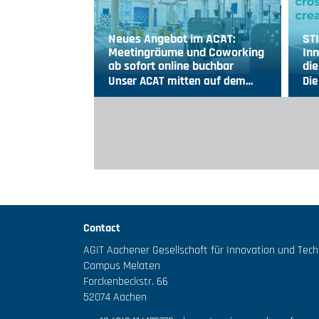
Neues Angebot im ACAT:
ST
Meetingräume und Coworking
Inn
ab sofort online buchbar
die
Unser ACAT mitten auf dem…
Die
Contact
AGIT Aachener Gesellschaft für Innovation und Tec
Campus Melaten
Forckenbeckstr. 66
52074 Aachen