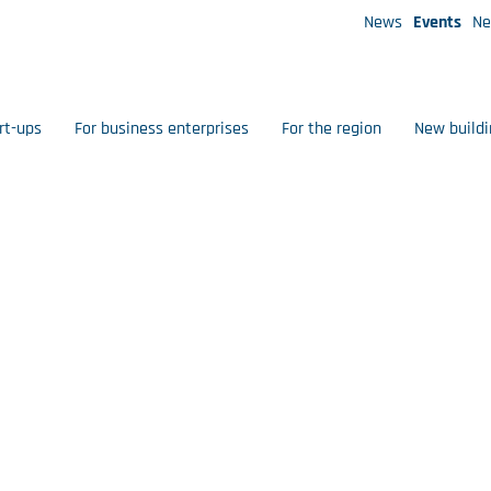
News
Events
Ne
rt-ups
For business enterprises
For the region
New buildi