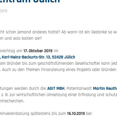
 2019
cht schon jemand anderes hatte? Ab wann ist ein Gedanke so we
en und was kosten sie?
sprechtag am
17. Oktober 2019
im
Karl-Heinz-Beckurts-Str. 13, 52428 Jülich
Vom Gründer bis zum geschäftsführenden Gesellschafter kann je
. Auch zu den Themen Finanzierung eines Projekts oder Gründen 
ratungen werden durch die
AGIT MBH
, Patentanwalt
Martin Reut
 z. B. zur wirtschaftlichen Umsetzung einer Erfindung und schut
ntrecherchen.
rminvereinbarung spätestens bis zum
16.10.2019
bei: