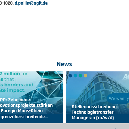
63-1028,
d.pollin
agit.de
News
IPP: Zehn neue
ovationsprojekte stärken
Stellenausschreibung:
 Euregio Maas-Rhein
Technologietransfer-
 grenzüberschreitende…
Manager:in (m/w/d)