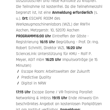
auszutauschen und neue Kontakte zu knüpfen.
Die Teilnahme ist kostenfrei. Da die Teilnehmerzahl
begrenzt ist, ist eine
Anmeldung erforderlich
(s.
u.).
Ort:
ESCAPE ROOM des
Werkzeugmaschinenlabors (WZL) der RWTH
Aachen, Metzgerstr. 10, 52070 Aachen
PROGRAMM
16:00 Uhr
Eintreffen der Gäste -
Registrierung
16:15 Uhr
Begrüßung - Prof. Dr.-Ing.
Robert Schmitt, Direktor WZL
16:20 Uhr
ScienceLink: Unterstützung für KMU – Ralf P.
Meyer, AGIT mbH
16:25 Uhr
Impulsvorträge (je 15
Minuten)
Escape Room: Arbeitswelten der Zukunft
Predictive Quality
Digital in NRW
17:15 Uhr
Escape Game / VR-Training Parallel:
Networking & Imbiss
19:15 Uhr
Ende
Hinweis:
Ein
beschränktes Angebot an kostenlosen Parkplätzen
ist am Institut verfügbar.
Anmeldung: