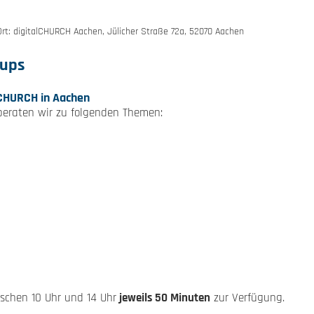
 Ort: digitalCHURCH Aachen, Jülicher Straße 72a, 52070 Aachen
-ups
alCHURCH in Aachen
beraten wir zu folgenden Themen:
chen 10 Uhr und 14 Uhr
jeweils 50 Minuten
zur Verfügung.