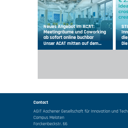
Neues Angebot im ACAT:
ST
Meetingräume und Coworking
Inn
ab sofort online buchbar
die
Unser ACAT mitten auf dem…
Die
Contact
AGIT Aachener Gesellschaft für Innovation und Tec
Campus Melaten
Forckenbeckstr. 66