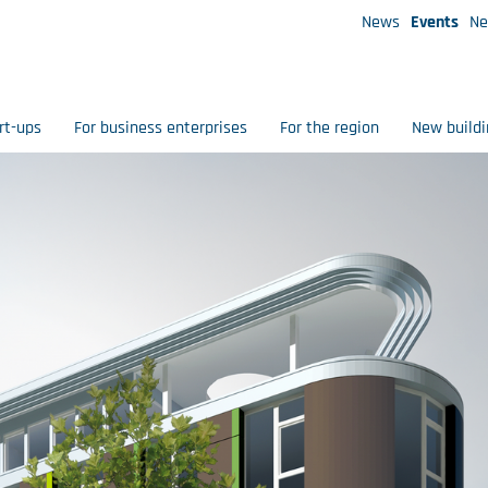
News
Events
Ne
rt-ups
For business enterprises
For the region
New buildi