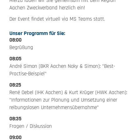
Hierzu laden wir Sie gemeinsam mit dem Region
Aachen Zweckverband herzlich ein!
Der Event findet virtuell via MS Teams statt.
Unser Programm für Sie:
08:00
Begrüßung
08:05
André Simon (BKR Aachen Noky & Simon): "Best-
Practise-Beispiel"
08:25
René Oebel (IHK Aachen) & Kurt Krüger (HWK Aachen):
"Informationen zur Planung und Umsetzung einer
reibungslosen Unternehmensübernahme"
08:35
Fragen / Diskussion
09:00