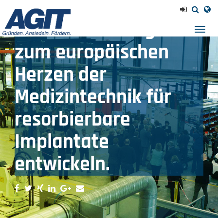
20 “reACT”-Partner
möchten die Region
Navig
einb
zum europäischen
Herzen der
Medizintechnik für
resorbierbare
Implantate
entwickeln.