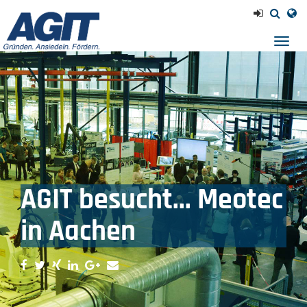
Navig
einb
AGIT besucht... Meotec
in Aachen