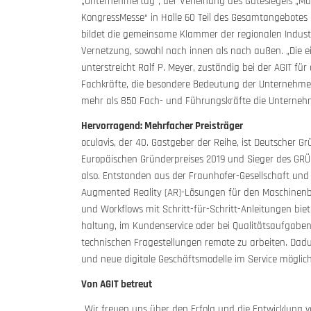
„Unternehmertag“, der Verleihung des Gütesiegels „M
KongressMesse“ in Halle 60 Teil des Gesamtangebotes 
bildet die gemeinsame Klammer der regionalen Indust
Vernetzung, sowohl nach innen als nach außen. „Die e
unterstreicht Ralf P. Meyer, zuständig bei der AGIT für
Fachkräfte, die besondere Bedeutung der Unternehmen
mehr als 850 Fach- und Führungskräfte die Unternehm
Hervorragend: Mehrfacher Preisträger
oculavis, der 40. Gastgeber der Reihe, ist Deutscher Gr
Europäischen Gründerpreises 2019 und Sieger des G
also. Entstanden aus der Fraunhofer-Gesellschaft und 
Augmented Reality (AR)-Lösungen für den Maschinenba
und Workflows mit Schritt-für-Schritt-Anleitungen biet
haltung, im Kundenservice oder bei Quali­tätsaufgaben
technischen Fragestellungen remote zu arbeiten. Da­d
und neue digitale Geschäftsmodelle im Service möglich
Von AGIT betreut
„Wir freuen uns über den Erfolg und die Entwicklung vo