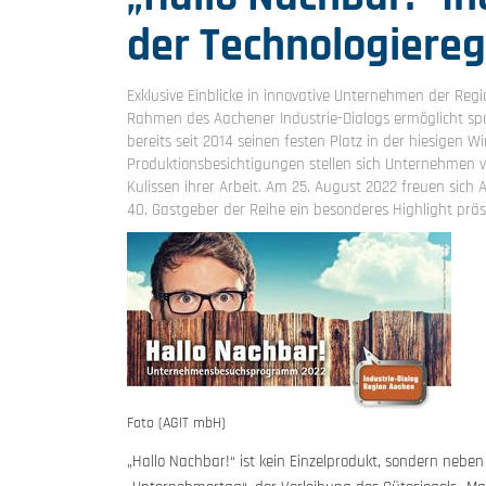
der Technologiere
Exklusive Einblicke in innovative Unternehmen der R
Rahmen des Aachener Industrie-Dialogs ermöglicht sp
bereits seit 2014 seinen festen Platz in der hiesigen 
Produktionsbesichtigungen stellen sich Unternehmen ve
Kulissen ihrer Arbeit. Am 25. August 2022 freuen sich
40. Gastgeber der Reihe ein besonderes Highlight präs
Foto (AGIT mbH)
„Hallo Nachbar!“ ist kein Einzelprodukt, sondern neb