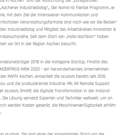
ade in Aachen“ und der Ausrichtung der „Euregionalen
„Aachener Industriedialog“
.
. Der Name ist hierbei Programm, er
rie, mit dem Ziel der intensiveren Kommunikation und
infachsten Veranstaltungsformate sind nach wie vor die Besten“
 den Industriedialog und Mitglied des Arbeitskreises Innovation &
sbesuchsreihe. Seit dem Start von „Hallo Nachbar!“ haben
en vor Ort in der Region Aachen besucht.
ünderpreisträger 2018 in der Kategorie StartUp, Finalist des
RÜNDERPREIS NRW 2020 – ein hervorstechendes Unternehmen
der RWTH Aachen, entwickelt die oculavis bereits seit 2016
u und die produzierende Industrie. Mit AR Remo­te Support
et oculavis SHARE die digitale Transformation in der Instand­
. Die Lösung vernetzt Experten und Techniker weltweit, um an
urch werden Kosten gesenkt, die Maschinenverfügbarkeit erhöht
.
n oculavis. Sie sind eines der innovativsten Start-ups der