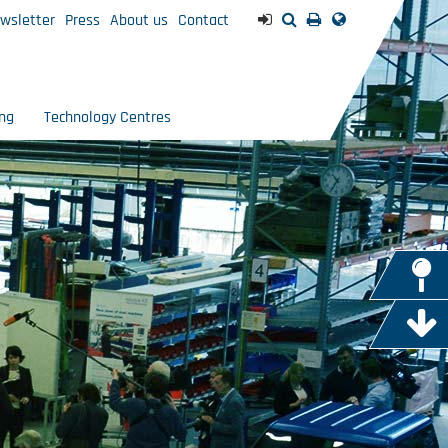
wsletter
Press
About us
Contact
ng
Technology Centres