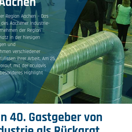
 Aachen
der Region Aachen – Das
des Aachener Industrie-
ernehmen der Region
latz in der hiesigen
ägen und
ehmen verschiedener
ulissen ihrer Arbeit. Am 25.
rauf, mit der oculavis
 besonderes Highlight
en 40. Gastgeber von
dustrie als Rückgrat