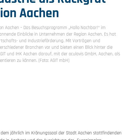
gion Aachen
egion Aachen – Das Besuchsprogramm „Hallo Nachbar!“ im
annende Einblicke in Unternehmen der Region Aachen. Es hat
Wirtschafts- und Industrieförderung. Mit Vorträgen und
rschiedener Branchen vor und bieten einen Blick hinter die
 AGIT und IHK Aachen darauf, mit der oculavis GmbH, Aachen, als
entieren zu können. (Foto: AGIT mbH)
en dem jährlich im Krönungssaal der Stadt Aachen stattfindenden