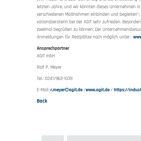
letzten Jahre, und wir konnten dieses Un­ternehmen i
verschiedenen Maßnahmen einbinden und begleiten“, 
vationsberaterin bei der AGIT sehr zufrieden. Besonders
zweimal begrüßen zu können: Der Unternehmens­besuc
Anmeldungen für Restplätze noch möglich unter:
www
Ansprechpartner
AGIT mbH
Ralf P. Meyer
Tel.: 0241/963-1039
E-Mail:
r.meyer
agit.de
/
www.agit.de
/
https://indus
Back