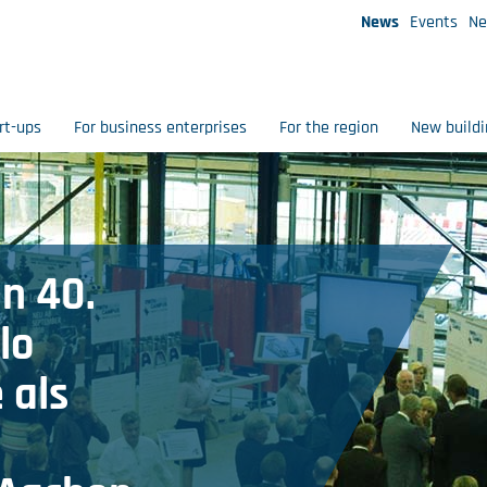
News
Events
Ne
rt-ups
For business enterprises
For the region
New buildi
en 40.
lo
 als