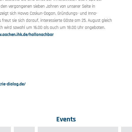
n den vergangenen sieben Jahren von unserer Seite in
zeigt sich Havva Coskun-Dogan, Gründungs- und Inno­
 freut sie sich darauf, interes­sierte Gäste am 25. August gleich
h wird sowohl um 16.00 als auch um 18.00 Uhr angeboten.
.aachen.ihk.de/hallonachbar
trie-dialog.de/
Events