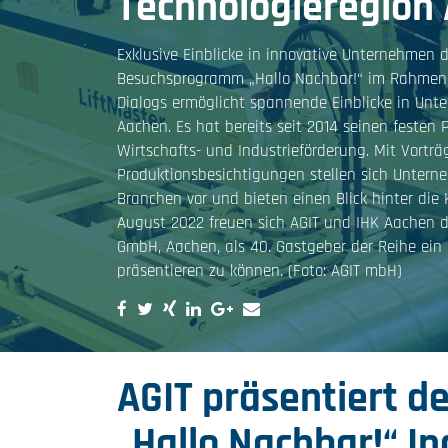
Technologieregion
Exklusive Einblicke in innovative Unternehmen 
Besuchsprogramm „Hallo Nachbar!“ im Rahmen 
Dialogs ermöglicht spannende Einblicke in Unt
Aachen. Es hat bereits seit 2014 seinen festen P
Wirtschafts- und Industrieförderung. Mit Vortr
Produktionsbesichtigungen stellen sich Untern
Branchen vor und bieten einen Blick hinter die K
August 2022 freuen sich AGIT und IHK Aachen da
GmbH, Aachen, als 40. Gastgeber der Reihe ein
präsentieren zu können. (Foto: AGIT mbH)
AGIT präsentiert d
„Hallo Nachbar!“ In