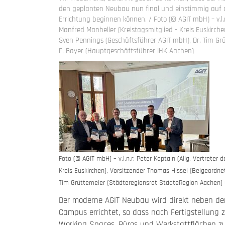
den geplanten Neubau nun final und einstimmig auf d
Errichtung beginnen können. / Foto (© AGIT mbH) – v.l.n
Manfred Manheller (Kreistagsmitglied - Kreis Euskirch
Sven Pennings (Geschäftsführer AGIT mbH), Dr. Tim Gr
F. Bayer (Hauptgeschäftsführer IHK Aachen)
Foto (© AGIT mbH) – v.l.n.r: Peter Kaptain (Allg. Vertreter 
Kreis Euskirchen), Vorsitzender Thomas Hissel (Beigeordne
Tim Grüttemeier (Städteregionsrat StädteRegion Aachen) 
Der moderne AGIT Neubau wird direkt neben 
Campus errichtet, so dass nach Fertigstellung
Working Spaces, Büros und Werkstattflächen zu