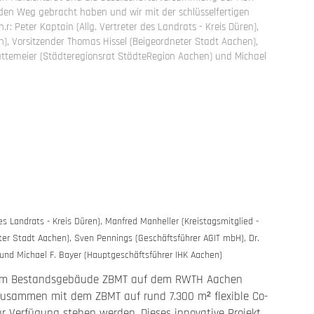
en Weg gebracht haben und wir mit der schlüsselfertigen
.r: Peter Kaptain (Allg. Vertreter des Landrats - Kreis Düren),
en), Vorsitzender Thomas Hissel (Beigeordneter Stadt Aachen),
üttemeier (Städteregionsrat StädteRegion Aachen) und Michael
des Landrats - Kreis Düren), Manfred Manheller (Kreistagsmitglied -
ter Stadt Aachen), Sven Pennings (Geschäftsführer AGIT mbH), Dr.
und Michael F. Bayer (Hauptgeschäftsführer IHK Aachen)
dem Bestandsgebäude ZBMT auf dem RWTH Aachen
 zusammen mit dem ZBMT auf rund 7.300 m² flexible Co-
r Verfügung stehen werden. Dieses innovative Projekt