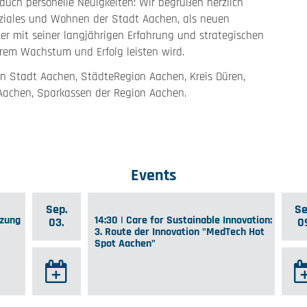
auch personelle Neuigkeiten: Wir begrüßen herzlich
Soziales und Wohnen der Stadt Aachen, als neuen
s er mit seiner langjährigen Erfahrung und strategischen
erem Wachstum und Erfolg leisten wird.
nen Stadt Aachen, StädteRegion Aachen, Kreis Düren,
Aachen, Sparkassen der Region Aachen.
Events
Sep.
Se
tzung
14:30 | Care for Sustainable Innovation:
03.
0
3. Route der Innovation "MedTech Hot
Spot Aachen"