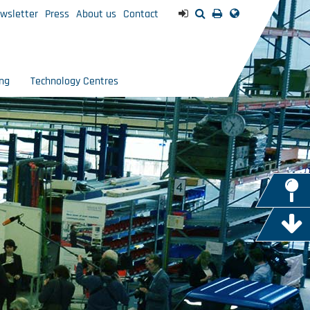
wsletter
Press
About us
Contact
ng
Technology Centres