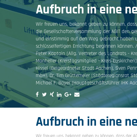
Aufbruch in eine n
Wir freuen uns, bekannt geben zu können, dass
die Gesellschafterversammlung der AGIT den g
und einstimmig auf den Weg gebracht haben u
schlüsselfertigen Errichtung beginnen können. / 
Peter Kaptain (Allg. Vertreter des Landrats - Kr
Manheller (Kreistagsmitglied - Kreis Euskirchen
Hissel (Beigeordneter Stadt Aachen), Sven Penn
mbH), Dr. Tim Grüttemeier (Städteregionsrat S
Michael F. Bayer (Hauptgeschäftsführer IHK Aa
Aufbruch in eine n
Wir freuen uns, bekannt geben zu können, dass der AG