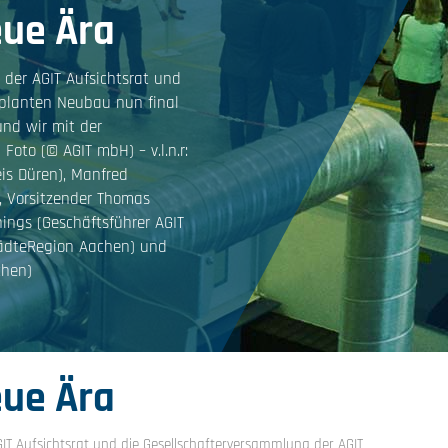
eue Ära
 der AGIT Aufsichtsrat und
eplanten Neubau nun final
nd wir mit der
Foto (© AGIT mbH) – v.l.n.r:
eis Düren), Manfred
), Vorsitzender Thomas
ings (Geschäftsführer AGIT
tädteRegion Aachen) und
chen)
eue Ära
IT Aufsichtsrat und die Gesellschafterversammlung der AGIT