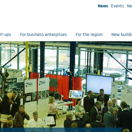
News
Events
Ne
rt-ups
For business enterprises
For the region
New buildi