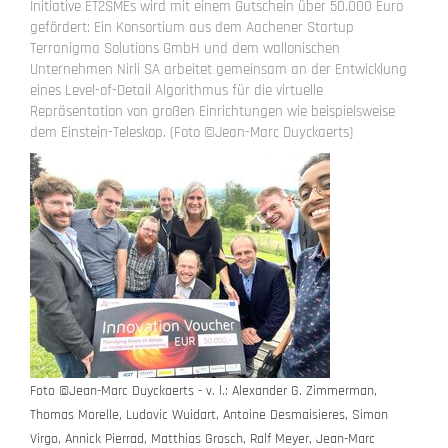
Initiative ET2SMEs wird mit einem Gutschein über 50.000 Euro
gefördert: Ein Konsortium aus dem Aachener Startup
Terranigma Solutions GmbH und dem wallonischen
Unternehmen Nirli SA arbeitet gemeinsam an der Entwicklung
eines Level-of-Detail Algorithmus für die virtuelle
Repräsentation von großen Einrichtungen wie beispielsweise
dem Einstein-Teleskop. (Foto ©Jean-Marc Duyckaerts)
Foto ©Jean-Marc Duyckaerts - v. l.: Alexander G. Zimmerman,
Thomas Morelle, Ludovic Wuidart, Antoine Desmaisieres, Simon
Virgo, Annick Pierrad, Matthias Grosch, Ralf Meyer, Jean-Marc