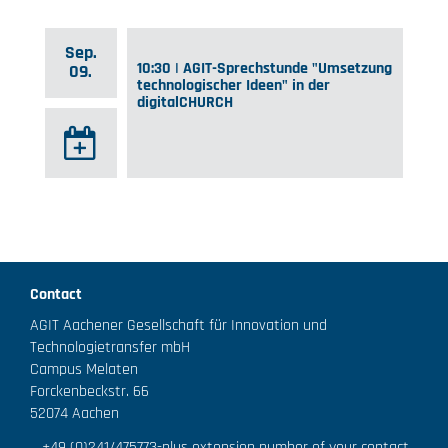
Sep.
10:30 | AGIT-Sprechstunde "Umsetzung
09.
technologischer Ideen" in der
digitalCHURCH
Contact
AGIT Aachener Gesellschaft für Innovation und
Technologietransfer mbH
Campus Melaten
Forckenbeckstr. 66
52074 Aachen
+49 (0)241/475773
-plus extension number of your contact