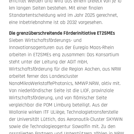
errichtet werden und wird aus einem Dreieck von je 10
km langen Seiten bestehen. Mit einer finalen
Standortentscheidung wird im Jahr 2025 gerechnet,
eine Inbetriebnahme ist ab 2032 vorgesehen.
Die grenzüberschreitende Förderinitiative ET2SMEs
Sieben Wirtschaftsförderungs- und
Innovationsagenturen aus der Euregio Maas-Rhein
arbeiten in ET2SMEs eng zusammen: Das Konsortium
steht unter der Leitung der AGIT mbH,
Wirtschaftsförderung für die Region Aachen, aus NRW
arbeitet ferner das Landescluster
NanoMikroWerkstoffePhotonics, NMWP.NRW, aktiv mit.
Von niederländischer Seite ist die LIOF, provinziale
Wirtschaftsförderung, und von flämischer Seite
vergleichbar die POM Limburg beteiligt. Aus der
Wallonie wirken ITF ULiège, Technologietransferstelle
der Universität Lüttich, das Aeronautik-Cluster SKYWIN
sowie die Technologieagentur Sowalfin mit. Zu den
assoziierten Partnern und Unterstützern zählen in NRW