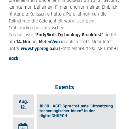
Unternehmens und einem Impulsvortrag zu IoT Security
konnte man bei einem Firmenrundgang einen Einblick
hinter die Kulissen erhalten. Parallel nahmen die
Teilnehmer die Gelegenheit wahr, sich beim
Frühstücken auszutauschen.
Das nächste
"EarlyBirds Technology Breakfast"
findet
am
14. Mai
bei
MeteoViva
in Jülich statt. Mehr Infos
unter
www.hyperegio.eu
(Foto: Mahr-Urfels/ AGIT mbH)
Back
Events
Aug.
10:30 | AGIT-Sprechstunde "Umsetzung
12.
technologischer Ideen" in der
digitalCHURCH