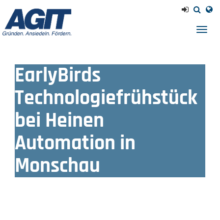
Navig
einb
EarlyBirds
Technologiefrühstück
bei Heinen
Automation in
Monschau