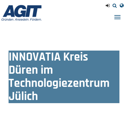
Navig
einb
INNOVATIA Kreis
Düren im
Technologiezentrum
Jülich