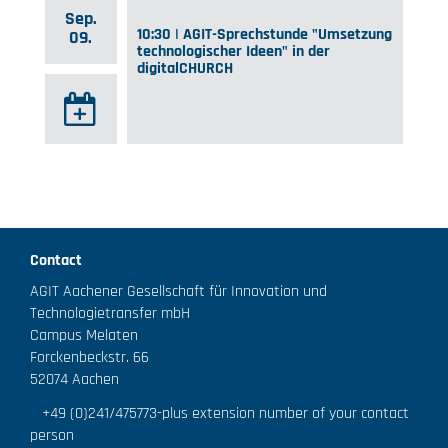
Sep.
10:30 | AGIT-Sprechstunde "Umsetzung
09.
technologischer Ideen" in der
digitalCHURCH
Contact
AGIT Aachener Gesellschaft für Innovation und
Technologietransfer mbH
Campus Melaten
Forckenbeckstr. 66
52074 Aachen
+49 (0)241/475773
-plus extension number of your contact
person