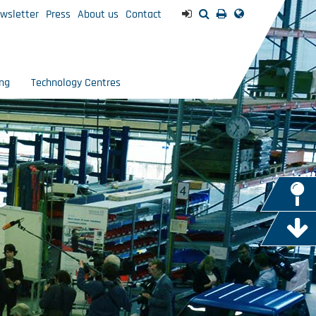
wsletter
Press
About us
Contact
ng
Technology Centres