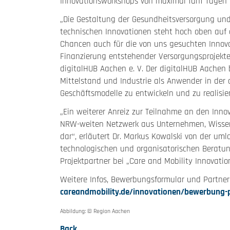
Innovationsworkshops von maximal fünf Tagen p
„Die Gestaltung der Gesundheitsversorgung un
technischen Innovationen steht hoch oben auf
Chancen auch für die von uns gesuchten Innovat
Finanzierung entstehender Versorgungsprojekte“
digitalHUB Aachen e. V. Der digitalHUB Aachen 
Mittelstand und Industrie als Anwender in de
Geschäftsmodelle zu entwickeln und zu realisie
„Ein weiterer Anreiz zur Teilnahme an den Inno
NRW-weiten Netzwerk aus Unternehmen, Wissen
dar“, erläutert Dr. Markus Kowalski von der uml
technologischen und organisatorischen Beratung
Projektpartner bei „Care and Mobility Innovatio
Weitere Infos, Bewerbungsformular und Partne
careandmobility.de/innovationen/bewerbung-
Abbildung: © Region Aachen
Back