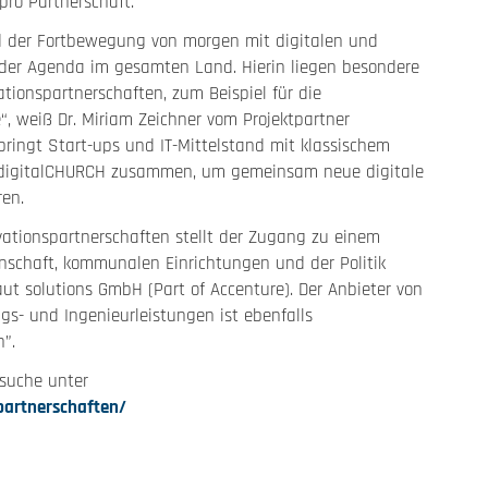
ro Partnerschaft.
d der Fortbewegung von morgen mit digitalen und
 der Agenda im gesamten Land. Hierin liegen besondere
ionspartnerschaften, zum Beispiel für die
, weiß Dr. Miriam Zeichner vom Projektpartner
bringt Start-ups und IT-Mittelstand mit klassischem
r digitalCHURCH zusammen, um gemeinsam neue digitale
ren.
vationspartnerschaften stellt der Zugang zu einem
schaft, kommunalen Einrichtungen und der Politik
aut solutions GmbH (Part of Accenture). Der Anbieter von
s- und Ingenieurleistungen ist ebenfalls
n”.
rsuche unter
partnerschaften/