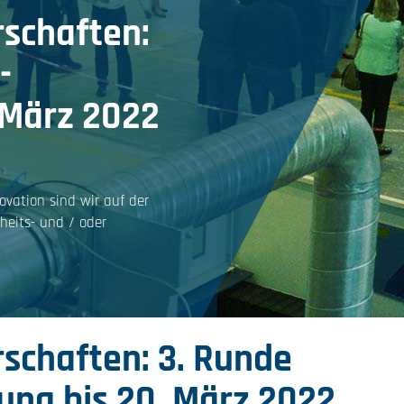
rschaften:
-
 März 2022
vation sind wir auf der
eits- und / oder
schaften: 3. Runde
ung bis 20. März 2022