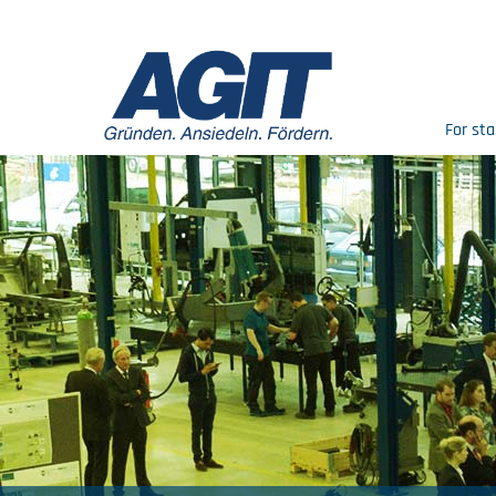
For sta