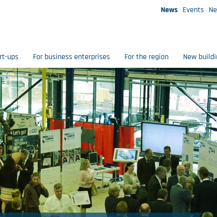
News
Events
Ne
rt-ups
For business enterprises
For the region
New buildi