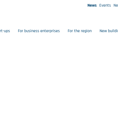
News
Events
Ne
rt-ups
For business enterprises
For the region
New buildi