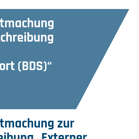
ntmachung
schreibung
rt (BDS)“
ntmachung zur
eibung „Externer