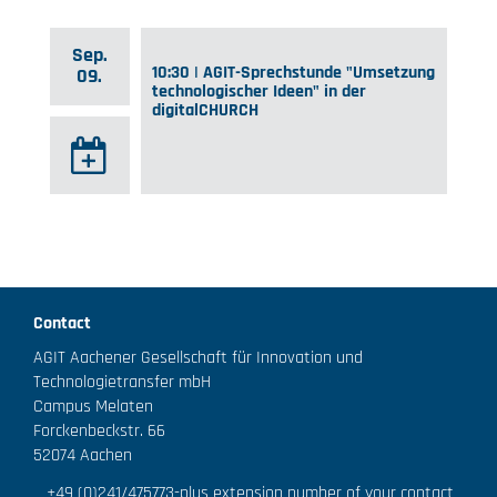
Sep.
10:30 | AGIT-Sprechstunde "Umsetzung
09.
technologischer Ideen" in der
digitalCHURCH
Contact
AGIT Aachener Gesellschaft für Innovation und
Technologietransfer mbH
Campus Melaten
Forckenbeckstr. 66
52074 Aachen
+49 (0)241/475773
-plus extension number of your contact