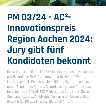
PM 03/24 - AC²-
Innovationspreis
Region Aachen 2024:
Jury gibt fünf
Kandidaten bekannt
Region Aachen, 16. April 2024 - Die Innovationspreis-Jury hat
am 16. April die fünf Kandidat:innen für den „AC²-
Innovationspreis Region Aachen 2024“ bekannt gegeben:
amberSearch aus Aachen, Clean-Lasersysteme GmbH aus
Herzogenrath, DYNA-MESS Prüfsysteme GmbH mit Sitz in
Stolberg, Incoretex GmbH aus Aachen und Metzgerei Esser
GmbH & Co. KG aus Erkelenz. (Foto: AGIT mbH)