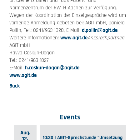
Dr. Clemens Gillen und das Patent- und
Normenzentrum der RWTH Aachen zur Verfügung.
Wegen der Koordination der Einzelgespräche wird um
vorherige Anmeldung gebeten bei: AGIT mbH, Daniela
Pollin, Tel.: 0241/963-1028, E-Mail:
d.pollin
agit.de
.
Weitere Informationen:
www.agit.de
Ansprechpartner:
AGIT mbH
Havva Coskun-Dogan
Tel.: 0241/963-1027
E-Mail:
h.coskun-dogan
agit.de
www.agit.de
Back
Events
Aug.
10:30 | AGIT-Sprechstunde "Umsetzung
12.