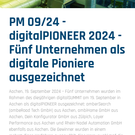
PM 09/24 -
digitalPIONEER 2024 -
Fünf Unternehmen als
digitale Pioniere
ausgezeichnet
Aachen, 19. September 2024 – Fünf Unternehmen wurden im
Rahmen des diesjährigen digitalSUMMIT am 19. September in
Aachen als digitalPIONEER ausgezeichnet: amberSearch
(ambeRoad Tech GmbH) aus Aachen, ambiHome GmbH aus
Aachen, Dein Konfigurator GmbH aus Zülpich, Layer
Performance aus Aachen und Rhein-Nadel Automation GmbH
ebenfalls aus Aachen. Die Gewinner wurden in einem