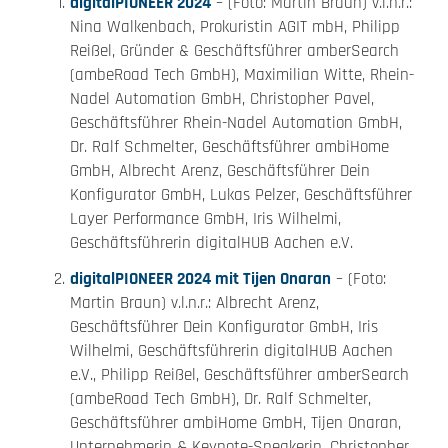
digitalPIONEER 2024
– (Foto: Martin Braun) v.l.n.r.:
Nina Walkenbach, Prokuristin AGIT mbH, Philipp
Reißel, Gründer & Geschäftsführer amberSearch
(ambeRoad Tech GmbH), Maximilian Witte, Rhein-
Nadel Automation GmbH, Christopher Pavel,
Geschäftsführer Rhein-Nadel Automation GmbH,
Dr. Ralf Schmelter, Geschäftsführer ambiHome
GmbH, Albrecht Arenz, Geschäftsführer Dein
Konfigurator GmbH, Lukas Pelzer, Geschäftsführer
Layer Performance GmbH, Iris Wilhelmi,
Geschäftsführerin digitalHUB Aachen e.V.
digitalPIONEER 2024 mit Tijen Onaran
– (Foto:
Martin Braun) v.l.n.r.: Albrecht Arenz,
Geschäftsführer Dein Konfigurator GmbH, Iris
Wilhelmi, Geschäftsführerin digitalHUB Aachen
e.V., Philipp Reißel, Geschäftsführer amberSearch
(ambeRoad Tech GmbH), Dr. Ralf Schmelter,
Geschäftsführer ambiHome GmbH, Tijen Onaran,
Unternehmerin & Keynote-Speakerin, Christopher