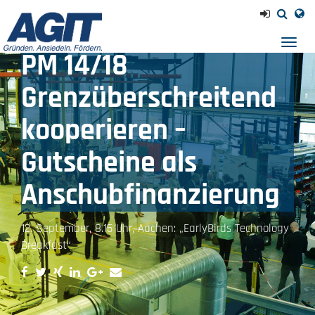
Navig
PM 14/18
einb
Grenzüberschreitend
kooperieren –
Gutscheine als
Anschubfinanzierung
12. September, 8.15 Uhr, Aachen: „EarlyBirds Technology
Breakfast“