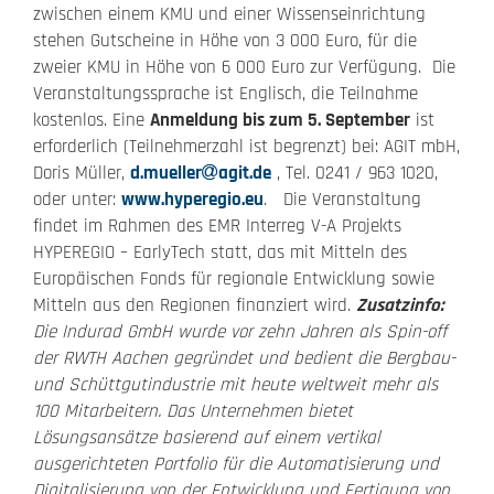
zwischen einem KMU und einer Wissenseinrichtung
stehen Gutscheine in Höhe von 3 000 Euro, für die
zweier KMU in Höhe von 6 000 Euro zur Verfügung. Die
Veranstaltungssprache ist Englisch, die Teilnahme
kostenlos. Eine
Anmeldung bis zum 5. September
ist
erforderlich (Teilnehmerzahl ist begrenzt) bei: AGIT mbH,
Doris Müller,
d.mueller
agit.de
, Tel. 0241 / 963 1020,
oder unter:
www.hyperegio.eu
. Die Veranstaltung
findet im Rahmen des EMR Interreg V-A Projekts
HYPEREGIO – EarlyTech statt, das mit Mitteln des
Europäischen Fonds für regionale Entwicklung sowie
Mitteln aus den Regionen finanziert wird.
Zusatzinfo:
Die Indurad GmbH wurde vor zehn Jahren als Spin-off
der RWTH Aachen gegründet und bedient die Bergbau-
und Schüttgutindustrie mit heute weltweit mehr als
100 Mitarbeitern. Das Unternehmen bietet
Lösungsansätze basierend auf einem vertikal
ausgerichteten Portfolio für die Automatisierung und
Digitalisierung von der Entwicklung und Fertigung von