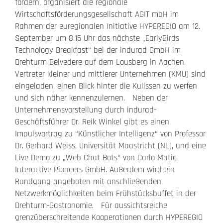
fördern, organisiert die regionale
Wirtschaftsförderungsgesellschaft AGIT mbH im
Rahmen der euregionalen Initiative HYPEREGIO am 12.
September um 8.15 Uhr das nächste „EarlyBirds
Technology Breakfast“ bei der indurad GmbH im
Drehturm Belvedere auf dem Lousberg in Aachen.
Vertreter kleiner und mittlerer Unternehmen (KMU) sind
eingeladen, einen Blick hinter die Kulissen zu werfen
und sich näher kennenzulernen. Neben der
Unternehmensvorstellung durch indurad-
Geschäftsführer Dr. Reik Winkel gibt es einen
Impulsvortrag zu “Künstlicher Intelligenz“ von Professor
Dr. Gerhard Weiss, Universität Maastricht (NL), und eine
Live Demo zu „Web Chat Bots“ von Carlo Matic,
Interactive Pioneers GmbH. Außerdem wird ein
Rundgang angeboten mit anschließenden
Netzwerkmöglichkeiten beim Frühstücksbuffet in der
Drehturm-Gastronomie. Für aussichtsreiche
grenzüberschreitende Kooperationen durch HYPEREGIO