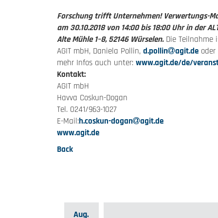
Forschung trifft Unternehmen! Verwertungs-M
am 30.10.2018 von 14:00 bis 18:00 Uhr in der 
Alte Mühle 1–8, 52146 Würselen.
Die Teilnahme is
AGIT mbH, Daniela Pollin,
d.pollin
agit.de
oder 
mehr Infos auch unter:
www.agit.de/de/verans
Kontakt:
AGIT mbH
Havva Coskun-Dogan
Tel. 0241/963-1027
E-Mail:
h.coskun-dogan
agit.de
www.agit.de
Back
Aug.