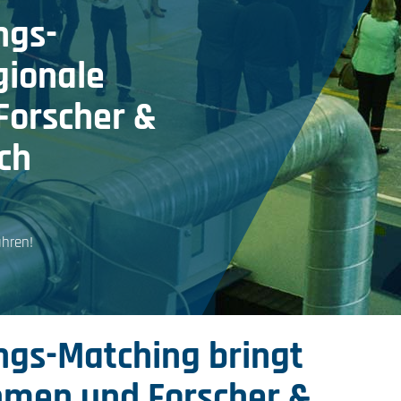
ngs-
gionale
orscher &
ich
hren!
ngs-Matching bringt
hmen und Forscher &