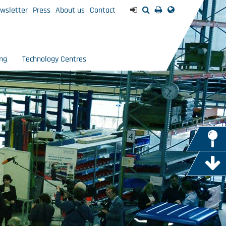
wsletter
Press
About us
Contact
ng
Technology Centres