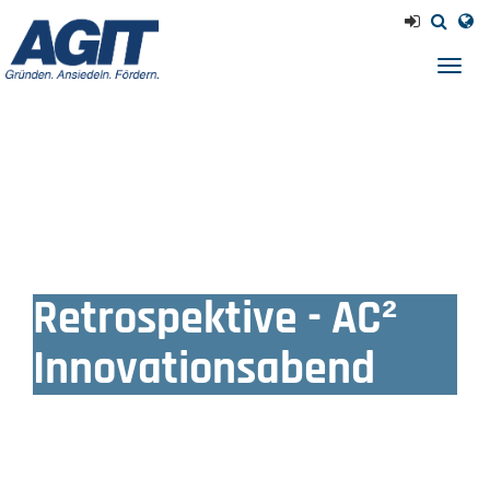
Navig
einb
Retrospektive - AC²
Innovationsabend