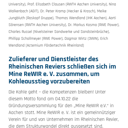
University), Prof. Elisabeth Clausen (RWTH Aachen University), Nina
Walkenbach (AGIT), Dr. Peter Kramp (Hecker & Krosch), Meike
Jungbluth (Roskopf Gruppe), Thomas Wendland (IHK Aachen), Aarti
Sörensen (RWTH Aachen University), Dr. Markus Kosma (RWE Power),
Charles Russel (Nivelsteiner Sandwerke und Sandsteinbrüche),
Phillipp Schollmeyer (RWE Power), Dagmar Wirtz (3WIN), Erich
Wendland (Actemium Fördertechnik Rheinland)
Zulieferer und Dienstleister des
Rheinischen Reviers schließen sich im
Mine ReWIR e. V. zusammen, um
Kohleausstieg vorzubereiten
Die Kohle geht – die Kompetenzen bleiben! Unter
diesem Motto fand am 04.10.22 die
Gründungsversammlung für den „Mine ReWIR e.V.“ in
Aachen statt. Mine ReWIR e. V. ist ein gemeinnütziger
Verein für und von Unternehmen im Rheinischen Revier,
die dem Strukturwandel direkt ausgesetzt sind.