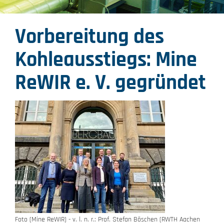
Vorbereitung des
Kohleausstiegs: Mine
ReWIR e. V. gegründet
Foto (Mine ReWIR) - v. l. n. r.: Prof. Stefan Böschen (RWTH Aachen