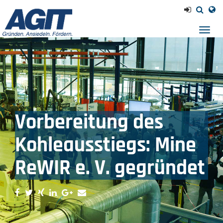
Navig
einb
Vorbereitung des
Kohleausstiegs: Mine
ReWIR e. V. gegründet