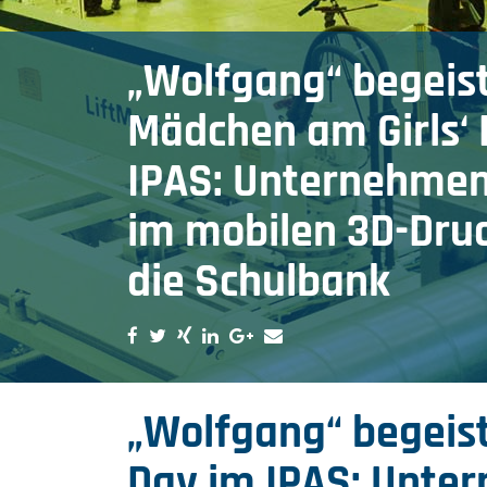
„Wolfgang“ begeis
Mädchen am Girls‘ 
IPAS: Unternehmen
im mobilen 3D-Dru
die Schulbank
„Wolfgang“ begeist
Day im IPAS: Unte