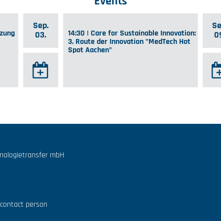
Events
Sep.
Se
tzung
14:30 | Care for Sustainable Innovation:
03.
0
3. Route der Innovation "MedTech Hot
Spot Aachen"
hnologietransfer mbH
 contact person