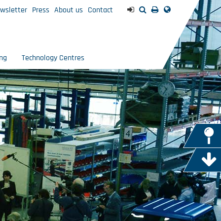
wsletter
Press
About us
Contact
ng
Technology Centres