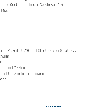
Labor GoetheLab in der Goethestraße)
 Mio.
or 5, Makerbot Z18 und Objet 24 von Stratasys
chüler
ene
fee- und Teebar
n und Unternehmen bringen
hann