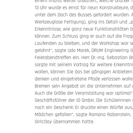
einem Imbiss weiter diskutiert, welche Drucke
13 Uhr wurde es ernst für neun Konstrukteure, 
unter dem Dach des Busses gefordert wurden. A
Werkzeuglose Fertigung), ging ins Detail und „
Erkenntnisse, wie ganz neue Funktionalitäten 
können. Zum Schluss ging er auch auf die Frage
Laufenden zu bleiben, und der Workshop war seh
gelohnt“, sagte Udo Marek, DRUM Engineering G
Feierabendtreffen ein. Herr Dr.-Ing. Sebastian 
sorgte mit seinem Vortrag für weitere Erkennt
wollen, können Sie das bei gängigen Anbietern
denken und eingetretene Pfade verlassen wollen
Bremen sein Angebot an die Unternehmen auf 
Auch die Größe der Veranstaltung war optimal“
Geschäftsführer der ID GmbH. Die Schülerinne
noch ein Geschenk: Er druckte einen Würfel aus,
Mädchen gefallen“, sagte Ramona Rabenstein, 
Girls‘Day übernommen hatte.