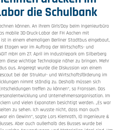
Labor die Schulbank
echnen können. An ihrem Girls‘Day beim Ingenieurbüro
das mobile 3D-Druck-Labor der FH Aachen mit
ist in einem ehemaligen Berliner Stadtbus eingebaut,
i Etagen war im Auftrag der Wirtschafts- und
AGIT mbH am 27. April im Industriepark am Silberberg
rn diese wichtige Technologie näher zu bringen. Mehr
Bus aus. Angeregt wurde die Diskussion von einem
escout bei der Struktur- und Wirtschaftsförderung im
twicklungen nimmt ständig zu. Deshalb müssen sich
Entscheidungen treffen zu können“, so Franssen. Das
 Personalentwicklung und Unternehmensorganisation. Im
uckern und vielen Exponaten besichtigt werden. „Es war
hkeiten zu sehen. Ich wusste nicht, dass man auch
war ein Gewinn“, sagte Lars Klemrath, ID Ingenieure &
usses. Aber auch außerhalb des Busses wurde bei