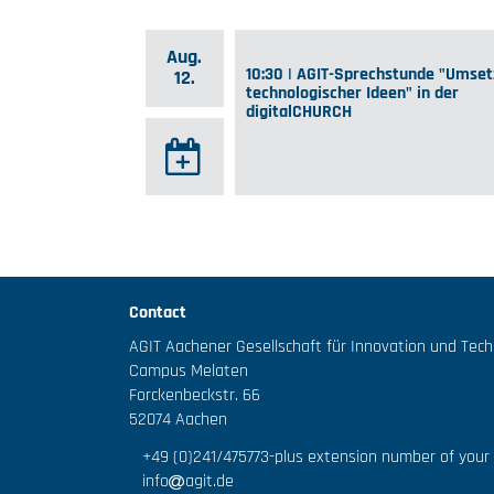
Aug.
10:30 | AGIT-Sprechstunde "Umse
12.
technologischer Ideen" in der
digitalCHURCH
Contact
AGIT Aachener Gesellschaft für Innovation und Tec
Campus Melaten
Forckenbeckstr. 66
52074 Aachen
+49 (0)241/475773
-plus extension number of your
info
agit.de