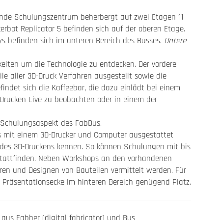
ende Schulungszentrum beherbergt auf zwei Etagen 11
rbot Replicator 5 befinden sich auf der oberen Etage.
ys befinden sich im unteren Bereich des Busses.
Untere
keiten um die Technologie zu entdecken. Der vordere
le aller 3D-Druck Verfahren ausgestellt sowie die
efindet sich die Kaffeebar, die dazu einlädt bei einem
-Drucken Live zu beobachten oder in einem der
n Schulungsaspekt des FabBus.
ils mit einem 3D-Drucker und Computer ausgestattet
e des 3D-Druckens kennen. So können Schulungen mit bis
stattfinden. Neben Workshops an den vorhandenen
en und Designen von Bauteilen vermittelt werden. Für
 Präsentationsecke im hinteren Bereich genügend Platz.
us Fabber (digital fabricator) und Bus