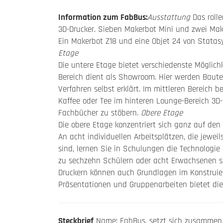
Information zum FabBus:
Ausstattung
Das roll
3D-Drucker. Sieben Makerbot Mini und zwei Make
Ein Makerbot Z18 und eine Objet 24 von Statas
Etage
Die untere Etage bietet verschiedenste Möglich
Bereich dient als Showroom. Hier werden Bautei
Verfahren selbst erklärt. Im mittleren Bereich b
Kaffee oder Tee im hinteren Lounge-Bereich 3D
Fachbücher zu stöbern.
Obere Etage
Die obere Etage konzentriert sich ganz auf de
An acht individuellen Arbeitsplätzen, die jewe
sind, lernen Sie in Schulungen die Technologi
zu sechzehn Schülern oder acht Erwachsenen 
Druckern können auch Grundlagen im Konstruier
Präsentationen und Gruppenarbeiten bietet die
Steckbrief
Name: FabBus, setzt sich zusammen a