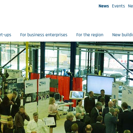
News
Events
Ne
rt-ups
For business enterprises
For the region
New buildi