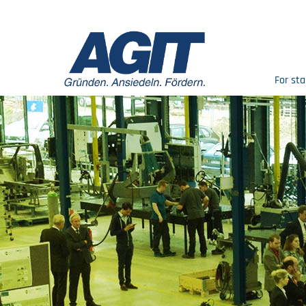
For sta