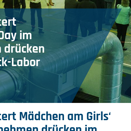
tert
Day im
 drücken
ck-Labor
ert Mädchen am Girls‘
rnehmen drücken im