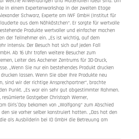
r für welche Anwendungen und Materialien ideal sind. Um
die in einem Expertenworkshop in der zweiten Etage
lexander Schwarz, Experte am IWF GmbH (Institut für
plauderte aus dem Nähkästchen“. Er sorgte für wertvolle
bestehende Produkte wertvoller und einfacher machen
n der Teilnehmer ein. „Es ist wichtig, auf dem
r intensiv. Der Besuch hat sich auf jeden Fall
mbH. Ab 16 Uhr trafen weitere Besucher zum
Bremen, Leiter des Aachener Zentrums für 3D-Druck,
nisse. „Wenn Sie nur ein bestehendes Produkt drucken
 drucken lassen. Wenn Sie aber Ihre Produkte neu
, sind wir der richtige Ansprechpartner“, brachte
den Punkt. „Es war ein sehr gut abgestimmter Rahmen.
, resümierte Gastgeber Christoph Werner,
n am Girls`Day bekamen von „Wolfgang“ zum Abschied
 den sie vorher selber konstruiert hatten. „Das hat den
die als Ausbilderin bei ID GmbH die Betreuung am