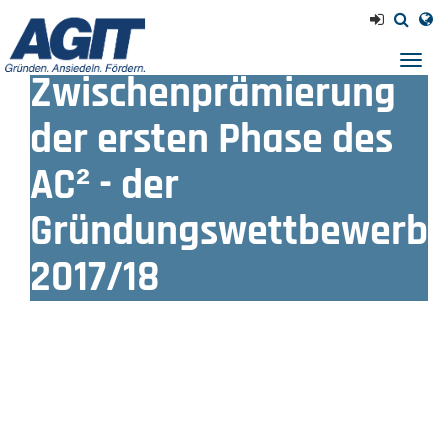
Navig
Zwischenprämierung
einb
der ersten Phase des
AC² - der
Gründungswettbewerb
2017/18
Auszeichnung der zehn besten Businesspläne aus der
Wirtschaftsregion