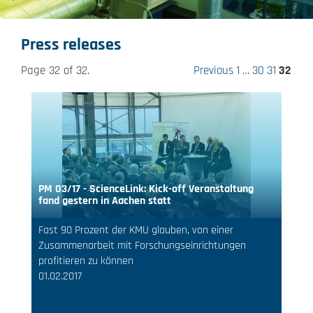
Press releases
Page 32 of 32.
Previous
1
…
30
31
32
PM 03/17 - ScienceLink: Kick-off Veranstaltung
fand gestern in Aachen statt
Fast 90 Prozent der KMU glauben, von einer
Zusammenarbeit mit Forschungseinrichtungen
profitieren zu können
01.02.2017