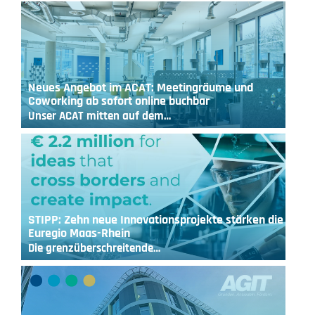
Neues Angebot im ACAT: Meetingräume und
Coworking ab sofort online buchbar
Unser ACAT mitten auf dem…
STIPP: Zehn neue Innovationsprojekte stärken die
Euregio Maas-Rhein
Die grenzüberschreitende…