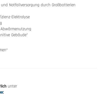
g und Notfallversorgung durch Großbatterien
zienz-Elektrolyse
ng
he Abwärmenutzung
ognitive Gebäude"
hmen“
lich
unter
lec