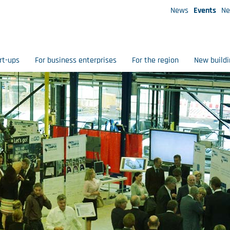
News
Events
Ne
rt-ups
For business enterprises
For the region
New buildi