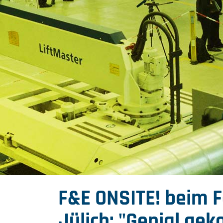
F&E ONSITE! beim 
Jülich: "Genial geko