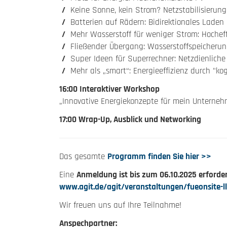
Keine Sonne, kein Strom? Netzstabilisierun
Batterien auf Rädern: Bidirektionales Laden
Mehr Wasserstoff für weniger Strom: Hocheffi
Fließender Übergang: Wasserstoffspeicheru
Super Ideen für Superrechner: Netzdienlic
Mehr als „smart“: Energieeffizienz durch "k
16:00 Interaktiver Workshop
„Innovative Energiekonzepte für mein Unterne
17:00 Wrap-Up, Ausblick und Networking
Das gesamte
Programm finden Sie hier >>
Eine
Anmeldung ist bis zum 06.10.2025 erforder
www.agit.de/agit/veranstaltungen/fueonsite-l
Wir freuen uns auf Ihre Teilnahme!
Anspechpartner: