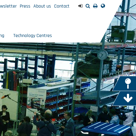
wsletter
Press
About us
Contact
ng
Technology Centres