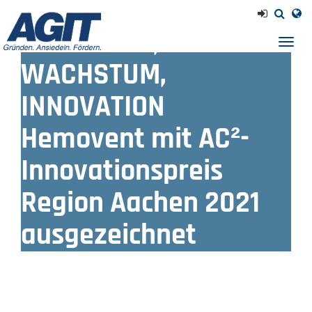
PM 13/21 - AC² -
GRÜNDUNG,
Navig
einb
WACHSTUM,
INNOVATION
Hemovent mit AC²-
Innovationspreis
Region Aachen 2021
ausgezeichnet