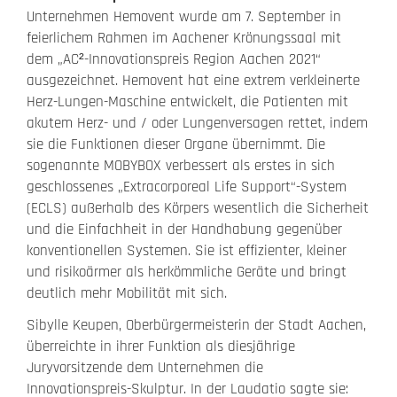
Unternehmen Hemovent wurde am 7. September in
feierlichem Rahmen im Aachener Krönungssaal mit
dem „AC²-Innovationspreis Region Aachen 2021“
ausgezeichnet. Hemovent hat eine extrem verkleinerte
Herz-Lungen-Maschine entwickelt, die Patienten mit
akutem Herz- und / oder Lungenversagen rettet, indem
sie die Funktionen dieser Organe übernimmt. Die
sogenannte MOBYBOX verbessert als erstes in sich
geschlossenes „Extracorporeal Life Support“-System
(ECLS) außerhalb des Körpers wesentlich die Sicherheit
und die Einfachheit in der Handhabung gegenüber
konventionellen Systemen. Sie ist effizienter, kleiner
und risikoärmer als herkömmliche Geräte und bringt
deutlich mehr Mobilität mit sich.
Sibylle Keupen, Oberbürgermeisterin der Stadt Aachen,
überreichte in ihrer Funktion als diesjährige
Juryvorsitzende dem Unternehmen die
Innovationspreis-Skulptur. In der Laudatio sagte sie: