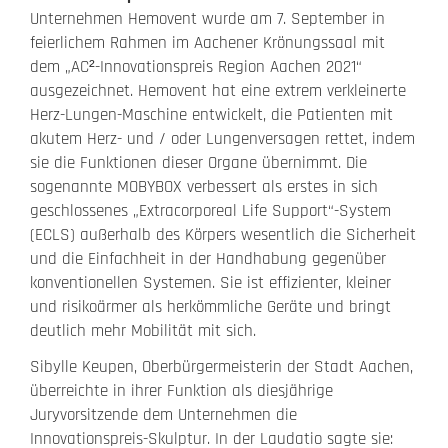
Unternehmen Hemovent wurde am 7. September in
feierlichem Rahmen im Aachener Krönungssaal mit
dem „AC²-Innovationspreis Region Aachen 2021“
ausgezeichnet. Hemovent hat eine extrem verkleinerte
Herz-Lungen-Maschine entwickelt, die Patienten mit
akutem Herz- und / oder Lungenversagen rettet, indem
sie die Funktionen dieser Organe übernimmt. Die
sogenannte MOBYBOX verbessert als erstes in sich
geschlossenes „Extracorporeal Life Support“-System
(ECLS) außerhalb des Körpers wesentlich die Sicherheit
und die Einfachheit in der Handhabung gegenüber
konventionellen Systemen. Sie ist effizienter, kleiner
und risikoärmer als herkömmliche Geräte und bringt
deutlich mehr Mobilität mit sich.
Sibylle Keupen, Oberbürgermeisterin der Stadt Aachen,
überreichte in ihrer Funktion als diesjährige
Juryvorsitzende dem Unternehmen die
Innovationspreis-Skulptur. In der Laudatio sagte sie: