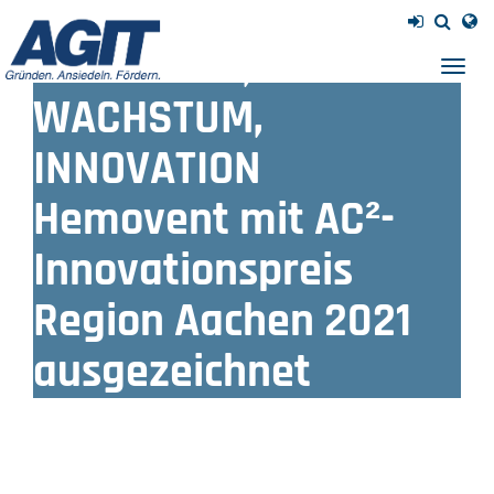
PM 13/21 - AC² -
GRÜNDUNG,
Navig
einb
WACHSTUM,
INNOVATION
Hemovent mit AC²-
Innovationspreis
Region Aachen 2021
ausgezeichnet