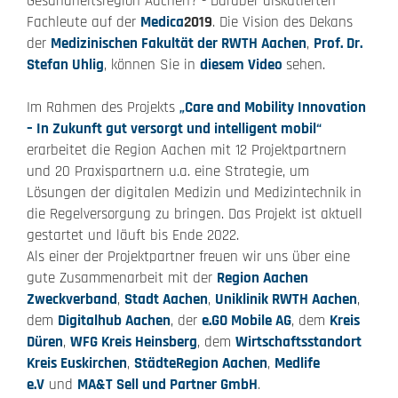
Gesundheitsregion Aachen? - Darüber diskutierten
Fachleute auf der
Medica
2019
. Die Vision des Dekans
der
Medizinischen Fakultät der RWTH Aachen
,
Prof. Dr.
Stefan Uhlig
, können Sie in
diesem Video
sehen.
Im Rahmen des Projekts
„Care and Mobility Innovation
– In Zukunft gut versorgt und intelligent mobil“
erarbeitet die Region Aachen mit 12 Projektpartnern
und 20 Praxispartnern u.a. eine Strategie, um
Lösungen der digitalen Medizin und Medizintechnik in
die Regelversorgung zu bringen. Das Projekt ist aktuell
gestartet und läuft bis Ende 2022.
Als einer der Projektpartner freuen wir uns über eine
gute Zusammenarbeit mit der
Region Aachen
Zweckverband
,
Stadt Aachen
,
Uniklinik RWTH Aachen
,
dem
Digitalhub Aachen
, der
e.GO Mobile AG
, dem
Kreis
Düren
,
WFG Kreis Heinsberg
, dem
Wirtschaftsstandort
Kreis Euskirchen
,
StädteRegion Aachen
,
Medlife
e.V
und
MA&T Sell und Partner GmbH
.