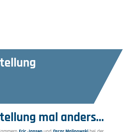
tellung
ellung mal anders...
-Slammern
Eric Jansen
und
Oscar Malinowski
bei der