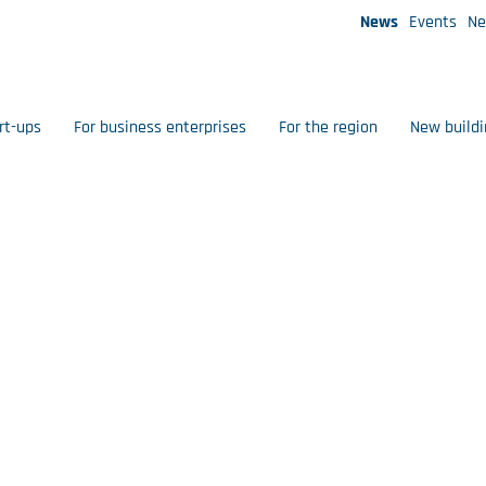
News
Events
Ne
rt-ups
For business enterprises
For the region
New buildi