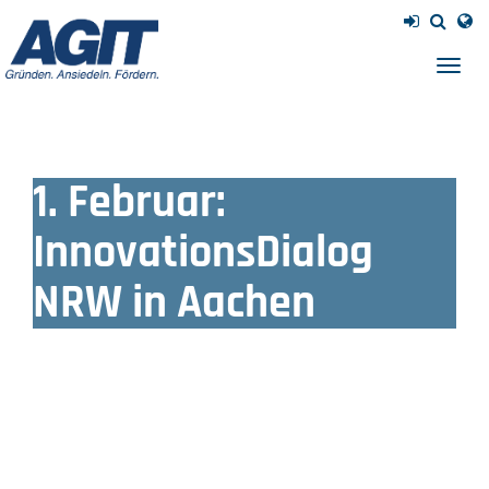
Navig
einb
1. Februar:
InnovationsDialog
NRW in Aachen
Entwicklung einer mittelstandsgerechten
Komponenten- und Elektrofahrzeugproduktion in NRW