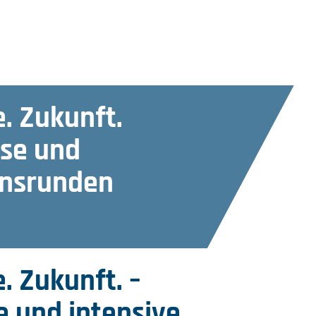
. Zukunft.
se und
onsrunden
. Zukunft. –
 und intensive