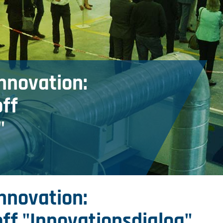
Innovation:
off
"
Innovation:
off "Innovationsdialog"