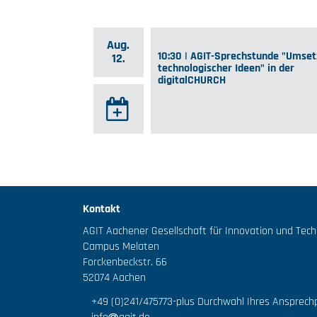
Aug.
10:30 | AGIT-Sprechstunde "Umse
12.
technologischer Ideen" in der
digitalCHURCH
Kontakt
AGIT Aachener Gesellschaft für Innovation und Tec
Campus Melaten
Forckenbeckstr. 66
52074 Aachen
+49 (0)241/475773
-plus Durchwahl Ihres Ansprech