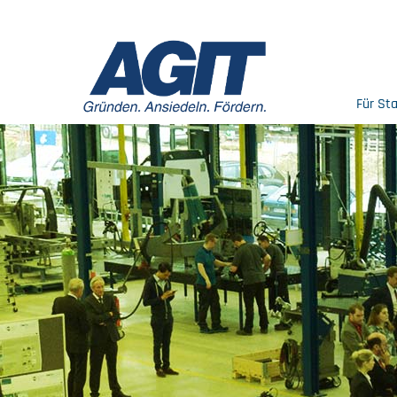
Für St