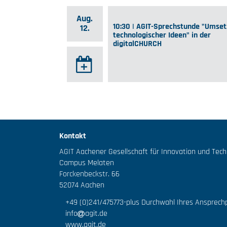
Aug.
10:30 | AGIT-Sprechstunde "Umse
12.
technologischer Ideen" in der
digitalCHURCH
Kontakt
AGIT Aachener Gesellschaft für Innovation und Tec
Campus Melaten
Forckenbeckstr. 66
52074 Aachen
+49 (0)241/475773
-plus Durchwahl Ihres Ansprech
info
agit.de
www.agit.de