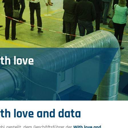
ith love
ith love and data
bi gestellt, dem Geschäftsführer der
With love and