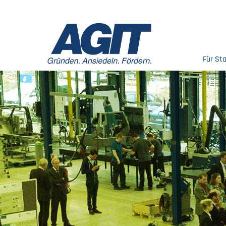
Für St