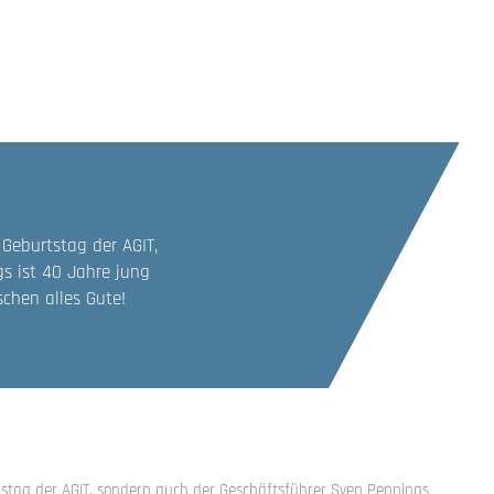
 Geburtstag der AGIT,
s ist 40 Jahre jung
chen alles Gute!
tstag der AGIT, sondern auch der Geschäftsführer Sven Pennings