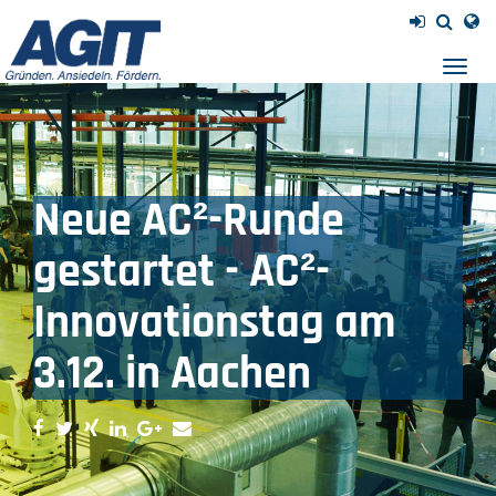
Navig
einb
Neue AC²-Runde
gestartet - AC²-
Innovationstag am
3.12. in Aachen