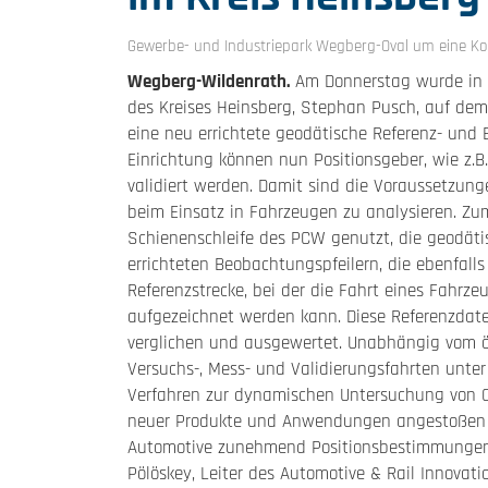
Gewerbe- und Industriepark Wegberg-Oval um eine Ko
Wegberg-Wildenrath.
Am Donnerstag wurde in 
des Kreises Heinsberg, Stephan Pusch, auf de
eine neu errichtete geodätische Referenz- und Ei
Einrichtung können nun Positionsgeber, wie z.B
validiert werden. Damit sind die Voraussetzun
beim Einsatz in Fahrzeugen zu analysieren. Z
Schienenschleife des PCW genutzt, die geodät
errichteten Beobachtungspfeilern, die ebenfall
Referenzstrecke, bei der die Fahrt eines Fahrz
aufgezeichnet werden kann. Diese Referenzdat
verglichen und ausgewertet. Unabhängig vom öff
Versuchs-, Mess- und Validierungsfahrten unte
Verfahren zur dynamischen Untersuchung von 
neuer Produkte und Anwendungen angestoßen w
Automotive zunehmend Positionsbestimmungen m
Pölöskey, Leiter des Automotive & Rail Innovati