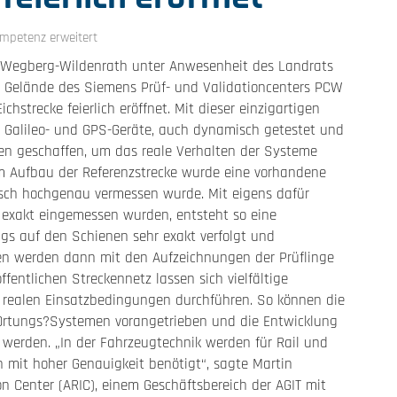
mpetenz erweitert
Wegberg-Wildenrath unter Anwesenheit des Landrats
m Gelände des Siemens Prüf- und Validationcenters PCW
chstrecke feierlich eröffnet. Mit dieser einzigartigen
. Galileo- und GPS-Geräte, auch dynamisch getestet und
gen geschaffen, um das reale Verhalten der Systeme
um Aufbau der Referenzstrecke wurde eine vorhandene
isch hochgenau vermessen wurde. Mit eigens dafür
s exakt eingemessen wurden, entsteht so eine
eugs auf den Schienen sehr exakt verfolgt und
en werden dann mit den Aufzeichnungen der Prüflinge
entlichen Streckennetz lassen sich vielfältige
r realen Einsatzbedingungen durchführen. So können die
Ortungs?Systemen vorangetrieben und die Entwicklung
erden. „In der Fahrzeugtechnik werden für Rail und
it hoher Genauigkeit benötigt“, sagte Martin
on Center (ARIC), einem Geschäftsbereich der AGIT mit