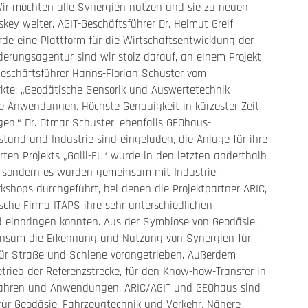
Wir möchten alle Synergien nutzen und sie zu neuen
key weiter. AGIT-Geschäftsführer Dr. Helmut Greif
rde eine Plattform für die Wirtschaftsentwicklung der
derungsagentur sind wir stolz darauf, an einem Projekt
“ Geschäftsführer Hanns-Florian Schuster vom
kte: „Geodätische Sensorik und Auswertetechnik
he Anwendungen. Höchste Genauigkeit in kürzester Zeit
en.“ Dr. Otmar Schuster, ebenfalls GEOhaus-
lstand und Industrie sind eingeladen, die Anlage für ihre
ten Projekts „Galil-EU“ wurde in den letzten anderthalb
t, sondern es wurden gemeinsam mit Industrie,
shops durchgeführt, bei denen die Projektpartner ARIC,
che Firma ITAPS ihre sehr unterschiedlichen
einbringen konnten. Aus der Symbiose von Geodäsie,
nsam die Erkennung und Nutzung von Synergien für
 für Straße und Schiene vorangetrieben. Außerdem
ieb der Referenzstrecke, für den Know-how-Transfer in
erfahren und Anwendungen. ARIC/AGIT und GEOhaus sind
für Geodäsie, Fahrzeugtechnik und Verkehr. Nähere