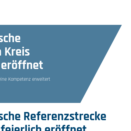
sche
 Kreis
 eröffnet
ine Kompetenz erweitert
sche Referenzstrecke
feierlich eröffnet