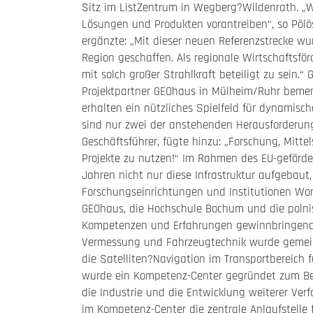
Sitz im ListZentrum in Wegberg?Wildenrath. „
Lösungen und Produkten vorantreiben“, so Pölös
ergänzte: „Mit dieser neuen Referenzstrecke wu
Region geschaffen. Als regionale Wirtschaftsför
mit solch großer Strahlkraft beteiligt zu sein.
Projektpartner GEOhaus in Mülheim/Ruhr bemer
erhalten ein nützliches Spielfeld für dynamisc
sind nur zwei der anstehenden Herausforderung
Geschäftsführer, fügte hinzu: „Forschung, Mitte
Projekte zu nutzen!“ Im Rahmen des EU-geförder
Jahren nicht nur diese Infrastruktur aufgebau
Forschungseinrichtungen und Institutionen Work
GEOhaus, die Hochschule Bochum und die polnis
Kompetenzen und Erfahrungen gewinnbringend 
Vermessung und Fahrzeugtechnik wurde gemei
die Satelliten?Navigation im Transportbereich
wurde ein Kompetenz-Center gegründet zum Betr
die Industrie und die Entwicklung weiterer V
im Kompetenz-Center die zentrale Anlaufstelle 