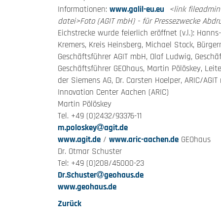
Informationen:
www.galil-eu.eu
<link fileadmi
datei>Foto (AGIT mbH) - für Pressezwecke Abdru
Eichstrecke wurde feierlich eröffnet (v.l.): Hann
Kremers, Kreis Heinsberg, Michael Stock, Bürger
Geschäftsführer AGIT mbH, Olaf Ludwig, Geschäf
Geschäftsführer GEOhaus, Martin Pölöskey, Lei
der Siemens AG, Dr. Carsten Hoelper, ARIC/AGI
Innovation Center Aachen (ARIC)
Martin Pölöskey
Tel. +49 (0)2432/93376-11
m.poloskey
agit.de
www.agit.de
/
www.aric-aachen.de
GEOhaus
Dr. Otmar Schuster
Tel: +49 (0)208/45000-23
Dr.Schuster
geohaus.de
www.geohaus.de
Zurück