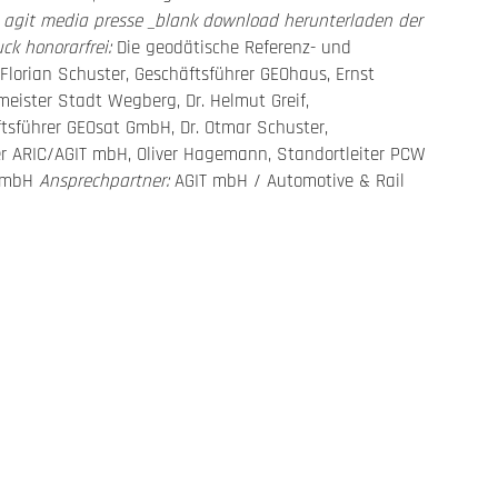
n agit media presse _blank download herunterladen der
ck honorarfrei:
Die geodätische Referenz- und
s-Florian Schuster, Geschäftsführer GEOhaus, Ernst
meister Stadt Wegberg, Dr. Helmut Greif,
tsführer GEOsat GmbH, Dr. Otmar Schuster,
ter ARIC/AGIT mbH, Oliver Hagemann, Standortleiter PCW
T mbH
Ansprechpartner:
AGIT mbH / Automotive & Rail