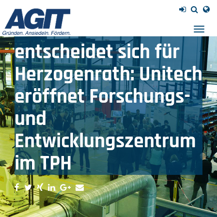
PM 10/15 -
Automobilzulieferer
Navig
einb
entscheidet sich für
Herzogenrath: Unitech
eröffnet Forschungs-
und
Entwicklungszentrum
im TPH