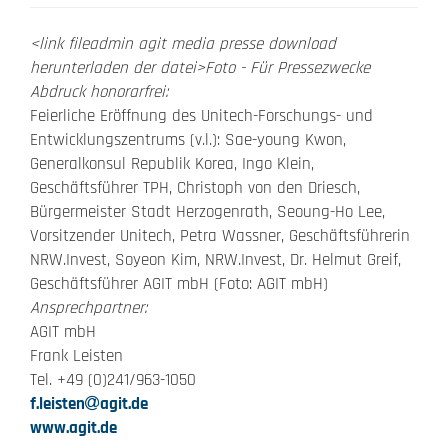
<link fileadmin agit media presse download
herunterladen der datei>Foto - Für Pressezwecke
Abdruck honorarfrei:
Feierliche Eröffnung des Unitech-Forschungs- und
Entwicklungszentrums (v.l.): Sae-young Kwon,
Generalkonsul Republik Korea, Ingo Klein,
Geschäftsführer TPH, Christoph von den Driesch,
Bürgermeister Stadt Herzogenrath, Seoung-Ho Lee,
Vorsitzender Unitech, Petra Wassner, Geschäftsführerin
NRW.Invest, Soyeon Kim, NRW.Invest, Dr. Helmut Greif,
Geschäftsführer AGIT mbH (Foto: AGIT mbH)
Ansprechpartner:
AGIT mbH
Frank Leisten
Tel. +49 (0)241/963-1050
f.leisten
agit.de
www.agit.de