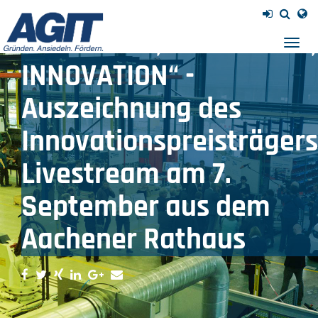
Preisverleihung „AC² -
GRÜNDUNG, WACHSTUM,
Navig
einb
INNOVATION“ -
Auszeichnung des
Innovationspreisträgers
Livestream am 7.
September aus dem
Aachener Rathaus