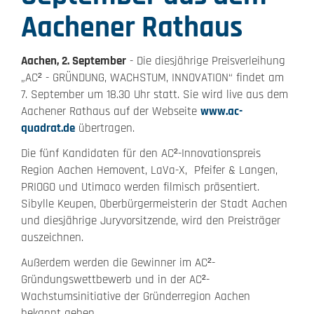
Aachener Rathaus
Aachen, 2. September
- Die diesjährige Preisverleihung
„AC² - GRÜNDUNG, WACHSTUM, INNOVATION“ findet am
7. September um 18.30 Uhr statt. Sie wird live aus dem
Aachener Rathaus auf der Webseite
www.ac-
quadrat.de
übertragen.
Die fünf Kandidaten für den AC²-Innovationspreis
Region Aachen Hemovent, LaVa-X, Pfeifer & Langen,
PRIOGO und Utimaco werden filmisch präsentiert.
Sibylle Keupen, Oberbürgermeisterin der Stadt Aachen
und diesjährige Juryvorsitzende, wird den Preisträger
auszeichnen.
Außerdem werden die Gewinner im AC²-
Gründungswettbewerb und in der AC²-
Wachstumsinitiative der Gründerregion Aachen
bekannt geben.