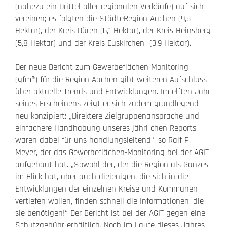
(nahezu ein Drittel aller regionalen Verkäufe) auf sich
vereinen; es folgten die StädteRegion Aachen (9,5
Hektar), der Kreis Düren (6,1 Hektar), der Kreis Heinsberg
(5,8 Hektar) und der Kreis Euskirchen (3,9 Hektar).
Der neue Bericht zum Gewerbeflächen-Monitoring
(gfm®) für die Region Aachen gibt weiteren Aufschluss
über aktuelle Trends und Entwicklungen. Im elften Jahr
seines Erscheinens zeigt er sich zudem grundlegend
neu konzipiert: „Direktere Zielgruppenansprache und
einfachere Handhabung unseres jährl-chen Reports
waren dabei für uns handlungsleitend“, so Ralf P.
Meyer, der das Gewerbeflächen-Monitoring bei der AGIT
aufgebaut hat. „Sowohl der, der die Region als Ganzes
im Blick hat, aber auch diejenigen, die sich in die
Entwicklungen der einzelnen Kreise und Kommunen
vertiefen wollen, finden schnell die Informationen, die
sie benötigen!“ Der Bericht ist bei der AGIT gegen eine
Schutzgebühr erhältlich. Noch im Laufe dieses Jahres