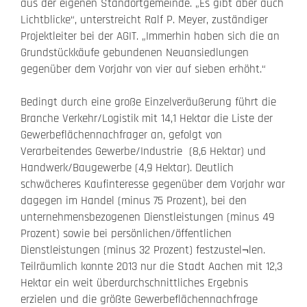
aus der eigenen Standortgemeinde. „Es gibt aber auch
Lichtblicke“, unterstreicht Ralf P. Meyer, zuständiger
Projektleiter bei der AGIT. „Immerhin haben sich die an
Grundstückkäufe gebundenen Neuansiedlungen
gegenüber dem Vorjahr von vier auf sieben erhöht.“
Bedingt durch eine große Einzelveräußerung führt die
Branche Verkehr/Logistik mit 14,1 Hektar die Liste der
Gewerbeflächennachfrager an, gefolgt von
Verarbeitendes Gewerbe/Industrie (8,6 Hektar) und
Handwerk/Baugewerbe (4,9 Hektar). Deutlich
schwächeres Kaufinteresse gegenüber dem Vorjahr war
dagegen im Handel (minus 75 Prozent), bei den
unternehmensbezogenen Dienstleistungen (minus 49
Prozent) sowie bei persönlichen/öffentlichen
Dienstleistungen (minus 32 Prozent) festzustel¬len.
Teilräumlich konnte 2013 nur die Stadt Aachen mit 12,3
Hektar ein weit überdurchschnittliches Ergebnis
erzielen und die größte Gewerbeflächennachfrage