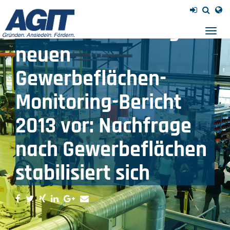
PM 16/14 - AGIT legt
Navig
einb
neuen
Gewerbeflächen-
Monitoring-Bericht
2013 vor: Nachfrage
nach Gewerbeflächen
stabilisiert sich